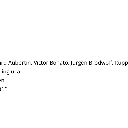
z
rd Aubertin, Victor Bonato, Jürgen Brodwolf, Rupp
ing u. a.
en
016