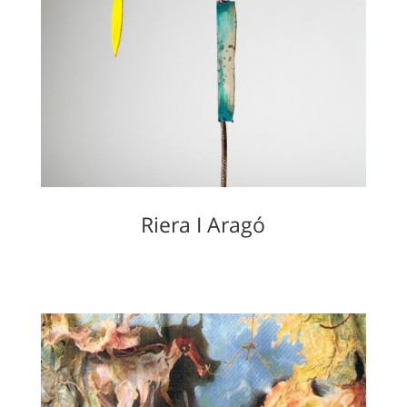
Riera I Aragó