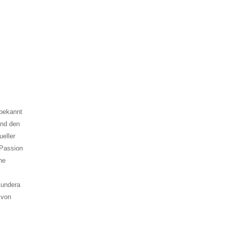
bekannt
und den
ueller
 Passion
he
Kundera
 von