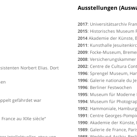
Ausstellungen (Ausw
2017
: Universitätsarchiv Fra
2015
: Historisches Museum F
2014
Akademie der Künste, B
2011
: Kunsthalle Jesuitenki
2009
: Focke-Museum, Breme
2008
: Versicherungskammer
2002
: Centre de Cultura Con
istenten Norbert Elias. Dort
1996
: Sprengel Museum, Ha
1996
: Galerie nationale du J
nen
1996
: Berliner Festwochen
1995
: Museum für Moderne K
doppelt gefährdet war
1994
: Museum für Photograp
1992
: Hammoniale, Hambur
1991
: Centre Georges-Pompid
 France au XIXe siècle“
1990
: Akademie der Künste, 
1989
: Galerie de France, Pari
1988
: Werkbund-Archiv, Berl
er Intellektueller, etwa von