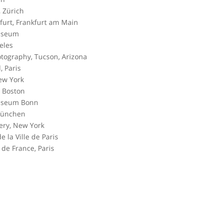
, Zürich
kfurt, Frankfurt am Main
Museum
eles
otography, Tucson, Arizona
, Paris
New York
, Boston
useum Bonn
 München
lery, New York
 la Ville de Paris
 de France, Paris