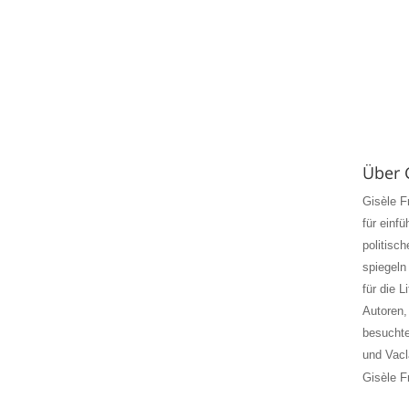
Über 
Gisèle F
für einf
politisch
spiegeln
für die L
Autoren,
besuchte
und Vacl
Gisèle
F