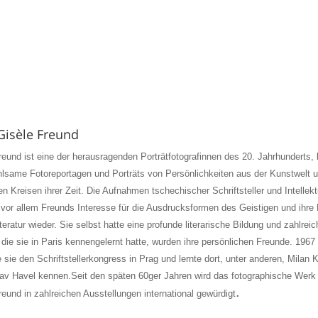
Gisèle Freund
reund ist eine der herausragenden Porträtfotografinnen des 20. Jahrhunderts,
ühlsame Fotoreportagen und Porträts von Persönlichkeiten
aus der Kunstwelt 
en Kreisen ihrer Zeit.
Die Aufnahmen tschechischer Schriftsteller und Intellekt
 vor allem Freunds
Interesse für die Ausdrucksformen des Geistigen und ihre
iteratur wieder.
Sie selbst hatte eine profunde literarische Bildung und zahlreic
 die sie in Paris kennengelernt hatte, wurden ihre
persönlichen Freunde. 1967
 sie den Schriftstellerkongress in
Prag und lernte dort, unter anderen, Milan 
av Havel kennen.
Seit den späten 60ger Jahren wird das fotographische Werk
.
reund in zahlreichen Ausstellungen international gewürdigt