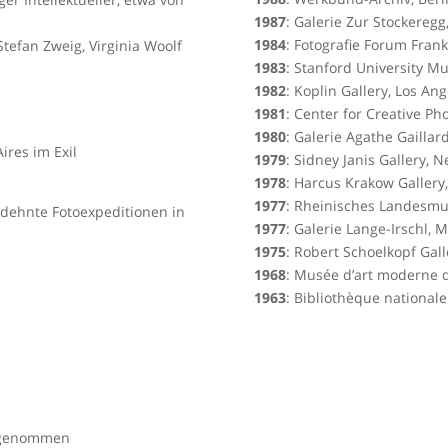
1987
: Galerie Zur Stockeregg
1984
: Fotografie Forum Fran
tefan Zweig, Virginia Woolf
1983
: Stanford University 
1982
: Koplin Gallery, Los Ang
1981
: Center for Creative Ph
1980
: Galerie Agathe Gaillard
ires im Exil
1979
: Sidney Janis Gallery, 
1978
: Harcus Krakow Gallery
1977
: Rheinisches Landesm
gedehnte Fotoexpeditionen in
1977
: Galerie Lange-Irschl,
1975
: Robert Schoelkopf Gal
1968
: Musée d’art moderne de
1963
: Bibliothèque nationale
ufgenommen