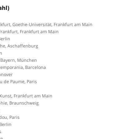
ahl)
nkfurt, Goethe-Universität, Frankfurt am Main
rankfurt, Frankfurt am Main
erlin
rche, Aschaffenburg
n
 Bayern, München
temporania, Barcelona
nnover
eu de Paume, Paris
unst, Frankfurt am Main
hie, Braunschweig
g
ou, Paris
Berlin
s
in