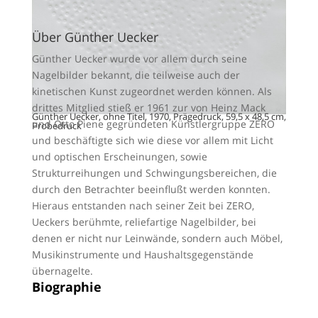
Über Günther Uecker
Günther Uecker wurde vor allem durch seine
Nagelbilder bekannt, die teilweise auch der
kinetischen Kunst zugeordnet werden können. Als
drittes Mitglied stieß er 1961 zur von Heinz Mack
Günther Uecker, ohne Titel, 1970, Prägedruck, 59,5 x 48,5 cm,
und Otto Piene gegründeten Künstlergruppe ZERO
Probedruck
und beschäftigte sich wie diese vor allem mit Licht
und optischen Erscheinungen, sowie
Strukturreihungen und Schwingungsbereichen, die
durch den Betrachter beeinflußt werden konnten.
Hieraus entstanden nach seiner Zeit bei ZERO,
Ueckers berühmte, reliefartige Nagelbilder, bei
denen er nicht nur Leinwände, sondern auch Möbel,
Musikinstrumente und Haushaltsgegenstände
übernagelte.
Biographie