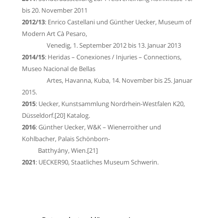
bis 20. November 2011
2012/13
:
Enrico Castellani und Günther Uecker
, Museum of
Modern Art Cà Pesaro,
Venedig, 1. September 2012 bis 13. Januar 2013
2014/15
:
Heridas – Conexiones / Injuries – Connections
,
Museo Nacional de Bellas
Artes, Havanna, Kuba, 14. November bis 25. Januar
2015.
2015
:
Uecker
,
Kunstsammlung Nordrhein-Westfalen
K20,
Düsseldorf.
[20]
Katalog.
2016
:
Günther Uecker
,
W&K – Wienerroither und
Kohlbacher
,
Palais Schönborn-
Batthyány
,
Wien
.
[21]
2021
:
UECKER90,
Staatliches Museum Schwerin
.