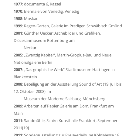
1977
:
documenta 6
, Kassel
1970
:
Biennale von Venedig
,
Venedig
1988
:
Moskau
1999
:
Regen-Garten
,
Galerie im Prediger
, Schwäbisch Gmünd
2001
:
Günther Uecker: Aschebilder und Grafiken
,
Diözesanmuseum Rottenburg am
Neckar.
2005
: „Zwanzig Kapitel“,
Martin-Gropius-Bau
und
Neue
Nationalgalerie
Berlin
2007
: „Das graphische Werk“ Stadtmuseum Hattingen in
Blankenstein
2008
: Beteiligung an der Ausstellung
Sound of Art
(19. Juli bis
12. Oktober 2008) im
Museum der Moderne
Salzburg
,
Mönchsberg
2009
: Arbeiten auf Papier Galerie am Dom,
Frankfurt am
Main
2011
:
Sandmühle
,
Schirn Kunsthalle Frankfurt
, September
2011
[19]
2011
: Sonderausstellung zur Preisverleihung
KölnMesse
16.