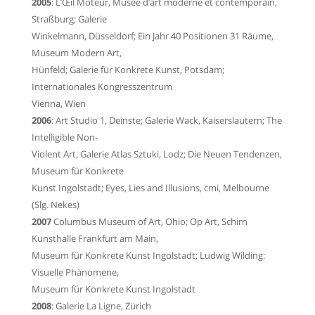
2005
:
L’Œil Moteur
, Musée d’art moderne et contemporain,
Straßburg; Galerie
Winkelmann, Düsseldorf;
Ein Jahr 40 Positionen 31 Räume
,
Museum Modern Art,
Hünfeld; Galerie für Konkrete Kunst, Potsdam;
Internationales Kongresszentrum
Vienna
, Wien
2006
: Art Studio 1, Deinste; Galerie Wack, Kaiserslautern;
The
Intelligible Non-
Violent Art
, Galerie Atlas Sztuki, Lodz;
Die Neuen Tendenzen
,
Museum für Konkrete
Kunst
Ingolstadt;
Eyes, Lies and Illusions
, cmi, Melbourne
(Slg. Nekes)
2007
Columbus Museum of Art, Ohio; Op Art,
Schirn
Kunsthalle Frankfurt
am Main,
Museum für Konkrete Kunst Ingolstadt;
Ludwig Wilding:
Visuelle Phänomene
,
Museum für Konkrete Kunst Ingolstadt
2008
: Galerie La Ligne, Zürich