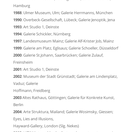
Hamburg
1988
:
Ulmer Museum
, Ulm; Galerie Herrmanns, München
1990
:
Overbeck-Gesellschaft
, Lübeck; Galerie Jenoptik, Jena
1993
: Art Studio 1, Deinste
1994
: Galerie Schickler, Nürnberg
1997
:
Landesmuseum Mainz
; Galerie Alf-Krister Job, Mainz
1999
: Galerie am Platz, Eglisaus; Galerie Schoeller, Düsseldorf
2000
: Galerie St.Johann, Saarbrücken; Galerie Zulauf,
Freinsheim
2001
: Art Studio 1, Deinste
2002
: Museum der Stadt Grünstadt; Galerie am Lindenplatz,
Vaduz; Galerie
Hoffmann, Freidberg
2003
Altes Rathaus, Göttingen
; Galerie für Konkrete Kunst,
Berlin
2004
:
Arte Struktura
, Mailand; Galerie Wosimsky, Giessen;
Eyes, Lies and Illusions
,
Hayward-Gallery, London (Slg. Nekes)