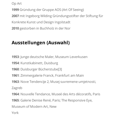
Op Art
1999
Gründung der Gruppe AOS (Art Of Seeing)
2007
mit Ingeborg Wilding Gründungsstifter der Stiftung für
Konkrete Kunst und Design
Ingolstadt
2010
gestorben in Buchholz in der Nor
Ausstellungen (Auswahl)
1953
:
Junge deutsche Maler
, Museum Leverkusen
1954
: Kunstkabinett, Duisburg
1960
: Duisburger Bücherstube
[3]
1961
: Zimmergalerie Franck, Frankfurt am Main
1963
:
Nove Tendencije 2
, Musej suvremene umjetnosti,
Zagreb
1964
:
Nouvelle Tendance
, Museé des Arts décoratifs, Paris
1965
: Galerie Denise René, Paris;
The Responsive Eye
,
Museum of Modern Art, New
York