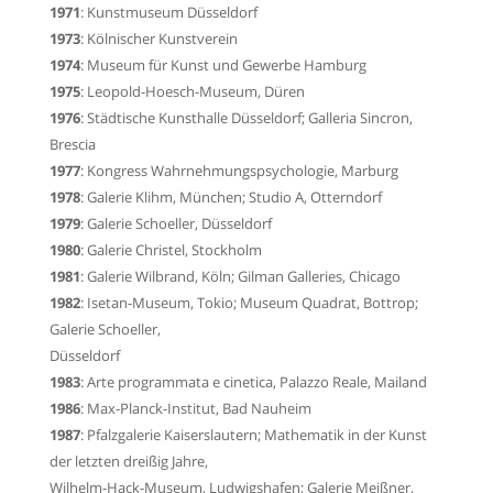
1971
:
Kunstmuseum Düsseldorf
1973
:
Kölnischer Kunstverein
1974
:
Museum für Kunst und Gewerbe Hamburg
1975
:
Leopold-Hoesch-Museum
, Düren
1976
: Städtische
Kunsthalle Düsseldorf
; Galleria Sincron,
Brescia
1977
: Kongress Wahrnehmungspsychologie, Marburg
1978
: Galerie Klihm, München; Studio A, Otterndorf
1979
:
Galerie Schoeller
, Düsseldorf
1980
: Galerie Christel, Stockholm
1981
: Galerie Wilbrand, Köln; Gilman Galleries, Chicago
1982
: Isetan-Museum, Tokio;
Museum Quadrat
, Bottrop;
Galerie Schoeller,
Düsseldorf
1983
:
Arte programmata e cinetica
,
Palazzo Reale
, Mailand
1986
: Max-Planck-Institut, Bad Nauheim
1987
:
Pfalzgalerie Kaiserslautern
;
Mathematik in der Kunst
der letzten dreißig Jahre
,
Wilhelm-Hack-Museum
, Ludwigshafen; Galerie Meißner,