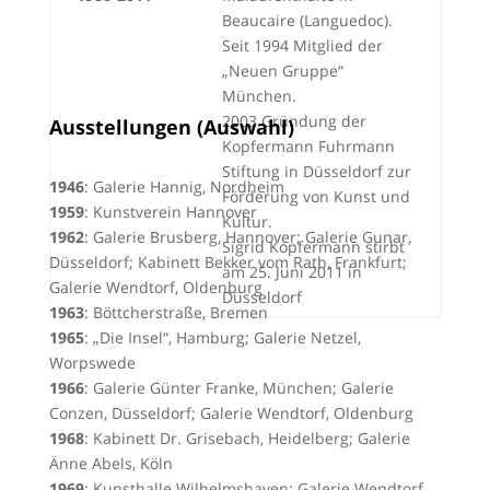
Beaucaire (Languedoc).
Seit 1994 Mitglied der
„Neuen Gruppe“
München.
2003 Gründung der
Ausstellungen (Auswahl)
Kopfermann Fuhrmann
Stiftung in Düsseldorf zur
1946
: Galerie Hannig, Nordheim
Förderung von Kunst und
1959
: Kunstverein Hannover
Kultur.
1962
: Galerie Brusberg, Hannover; Galerie Gunar,
Sigrid Kopfermann stirbt
Düsseldorf; Kabinett Bekker vom Rath, Frankfurt;
am 25. Juni 2011 in
Galerie Wendtorf, Oldenburg
Düsseldorf
1963
: Böttcherstraße, Bremen
1965
: „Die Insel“, Hamburg; Galerie Netzel,
Worpswede
1966
: Galerie Günter Franke, München; Galerie
Conzen, Düsseldorf; Galerie Wendtorf, Oldenburg
1968
: Kabinett Dr. Grisebach, Heidelberg; Galerie
Änne Abels, Köln
1969
: Kunsthalle Wilhelmshaven; Galerie Wendtorf,